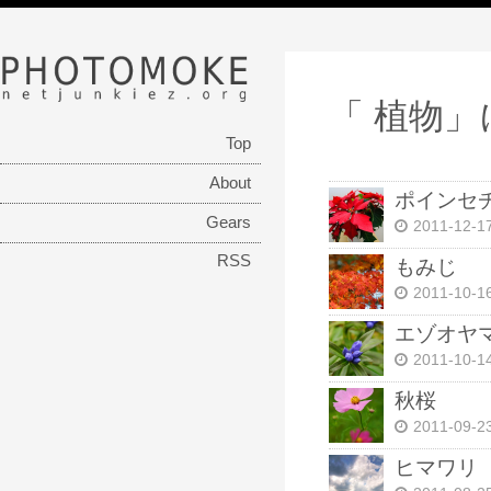
PHOTOMOKE
netjunkiez.org
「 植物
Top
About
ポインセ
Gears
2011-12-1
RSS
もみじ
2011-10-1
エゾオヤ
2011-10-1
秋桜
2011-09-2
ヒマワリ