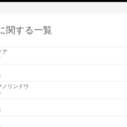
」に関する一覧
チア
7
6
マノリンドウ
4
3