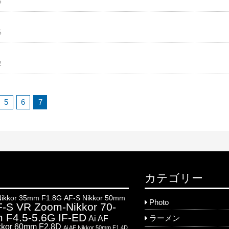
5
5
2
5
6
7
カテゴリー
Nikkor 35mm F1.8G
AF-S Nikkor 50mm
Photo
-S VR Zoom-Nikkor 70-
 F4.5-5.6G IF-ED
Ai AF
ラーメン
kkor 60mm F2.8D
Ai AF Nikkor 50mm F1.4D