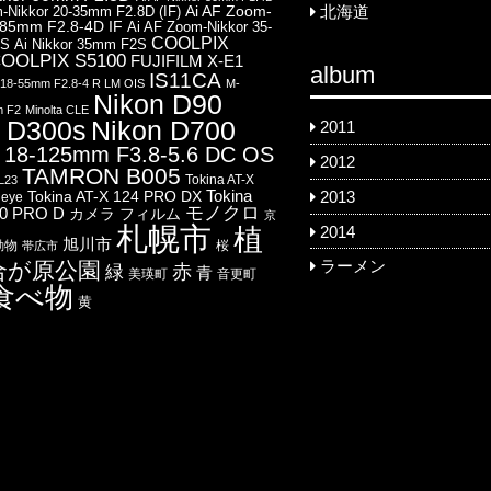
Ai AF Zoom-
-Nikkor 20-35mm F2.8D (IF)
北海道
-85mm F2.8-4D IF
Ai AF Zoom-Nikkor 35-
COOLPIX
8S
Ai Nikkor 35mm F2S
OOLPIX S5100
FUJIFILM X-E1
album
IS11CA
8-55mm F2.8-4 R LM OIS
M-
Nikon D90
m F2
Minolta CLE
 D300s
Nikon D700
2011
18-125mm F3.8-5.6 DC OS
2012
TAMRON B005
Tokina AT-X
L23
Tokina
Tokina AT-X 124 PRO DX
2013
heye
モノクロ
00 PRO D
カメラ
フィルム
京
札幌市
2014
植
旭川市
動物
桜
帯広市
合が原公園
ラーメン
赤
緑
青
美瑛町
音更町
食べ物
黄