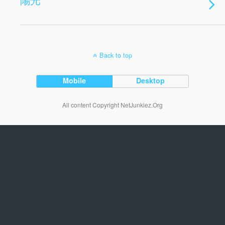
Back to top
Mobile
Desktop
All content Copyright NetJunkiez.Org