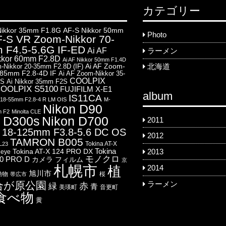
カテゴリー
Nikkor 35mm F1.8G
AF-S Nikkor 50mm
Photo
-S VR Zoom-Nikkor 70-
 F4.5-5.6G IF-ED
Ai AF
ラーメン
kkor 60mm F2.8D
Ai AF Nikkor 50mm F1.4D
Ai AF Zoom-
-Nikkor 20-35mm F2.8D (IF)
北海道
-85mm F2.8-4D IF
Ai AF Zoom-Nikkor 35-
COOLPIX
8S
Ai Nikkor 35mm F2S
OOLPIX S5100
FUJIFILM X-E1
album
IS11CA
8-55mm F2.8-4 R LM OIS
M-
Nikon D90
m F2
Minolta CLE
 D300s
Nikon D700
2011
18-125mm F3.8-5.6 DC OS
2012
TAMRON B005
Tokina AT-X
L23
Tokina
Tokina AT-X 124 PRO DX
2013
heye
モノクロ
00 PRO D
カメラ
フィルム
京
札幌市
2014
植
旭川市
動物
桜
帯広市
合が原公園
ラーメン
赤
緑
青
美瑛町
音更町
食べ物
黄