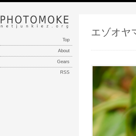
PHOTOMOKE
netjunkiez.org
エゾオヤ
Top
About
Gears
RSS