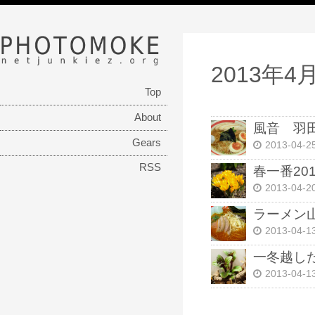
PHOTOMOKE
netjunkiez.org
2013年4
Top
About
風音 羽
Gears
2013-04-2
RSS
春一番201
2013-04-2
ラーメン
2013-04-1
一冬越し
2013-04-1