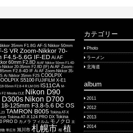
カテゴリー
Nikkor 35mm F1.8G
AF-S Nikkor 50mm
Photo
-S VR Zoom-Nikkor 70-
 F4.5-5.6G IF-ED
Ai AF
ラーメン
kkor 60mm F2.8D
Ai AF Nikkor 50mm F1.4D
Ai AF Zoom-
-Nikkor 20-35mm F2.8D (IF)
北海道
-85mm F2.8-4D IF
Ai AF Zoom-Nikkor 35-
COOLPIX
8S
Ai Nikkor 35mm F2S
OOLPIX S5100
FUJIFILM X-E1
album
IS11CA
8-55mm F2.8-4 R LM OIS
M-
Nikon D90
m F2
Minolta CLE
 D300s
Nikon D700
2011
18-125mm F3.8-5.6 DC OS
2012
TAMRON B005
Tokina AT-X
L23
Tokina
Tokina AT-X 124 PRO DX
2013
heye
モノクロ
00 PRO D
カメラ
フィルム
京
札幌市
2014
植
旭川市
動物
桜
帯広市