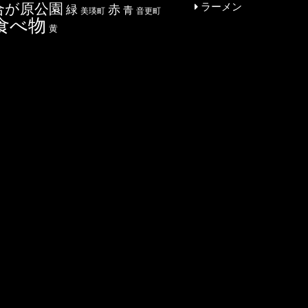
合が原公園
ラーメン
赤
緑
青
美瑛町
音更町
食べ物
黄