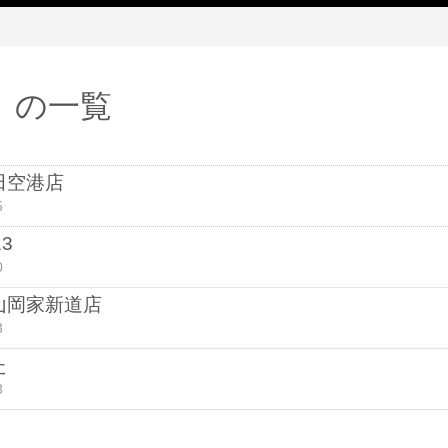
月 の一覧
田空港店
5
3
0
山岡家新道店
3
た
3