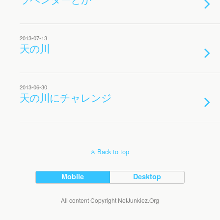
2013-07-13
天の川
2013-06-30
天の川にチャレンジ
Back to top
Mobile
Desktop
All content Copyright NetJunkiez.Org