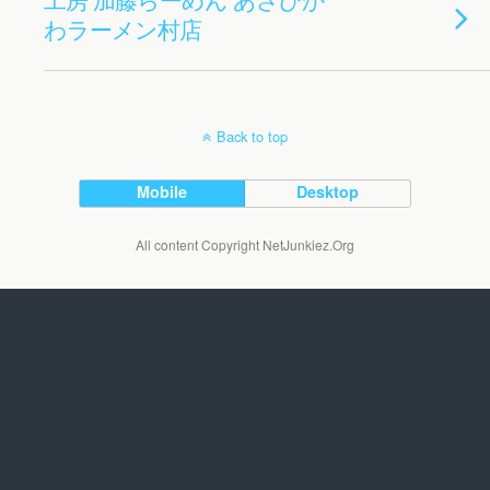
わラーメン村店
Back to top
Mobile
Desktop
All content Copyright NetJunkiez.Org