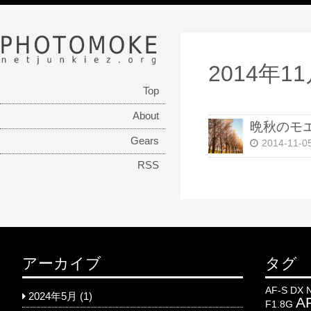
PHOTOMOKE
netjunkiez.org
2014年1
Top
About
晩秋のモ
Gears
2014-11-0
RSS
アーカイブ
タグ
AF-S DX 
2024年5月
(1)
AF
F1.8G