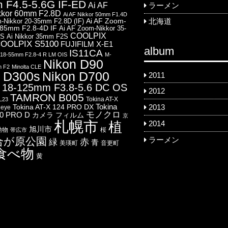
 F4.5-5.6G IF-ED
Ai AF
ラーメン
kkor 60mm F2.8D
Ai AF Nikkor 50mm F1.4D
Ai AF Zoom-
-Nikkor 20-35mm F2.8D (IF)
北海道
-85mm F2.8-4D IF
Ai AF Zoom-Nikkor 35-
COOLPIX
8S
Ai Nikkor 35mm F2S
OOLPIX S5100
FUJIFILM X-E1
album
IS11CA
8-55mm F2.8-4 R LM OIS
M-
Nikon D90
m F2
Minolta CLE
 D300s
Nikon D700
2011
18-125mm F3.8-5.6 DC OS
2012
TAMRON B005
Tokina AT-X
L23
Tokina
Tokina AT-X 124 PRO DX
2013
heye
モノクロ
00 PRO D
カメラ
フィルム
京
札幌市
2014
植
旭川市
動物
桜
帯広市
合が原公園
ラーメン
赤
緑
青
美瑛町
音更町
食べ物
黄