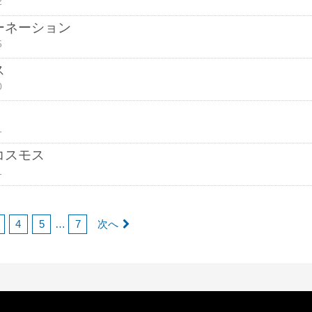
2
ーネーション
5
ス
0
1
コスモス
1
4
5
…
7
次へ