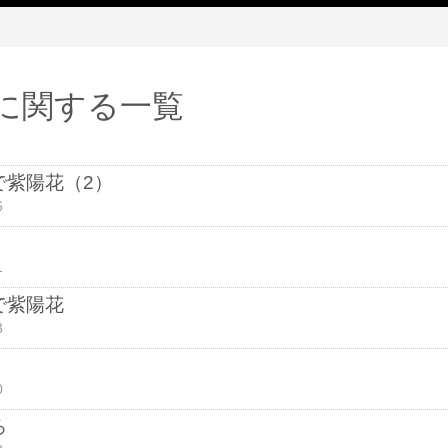
」に関する一覧
で紫陽花（2）
6
1
で紫陽花
3
0
ろ