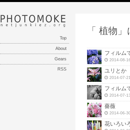
PHOTOMOKE
netjunkiez.org
「 植物
Top
About
フィルム
Gears
2014-08-1
RSS
ユリとか
2014-07-2
フィルム
2014-07-1
薔薇
2014-06-3
花いろい