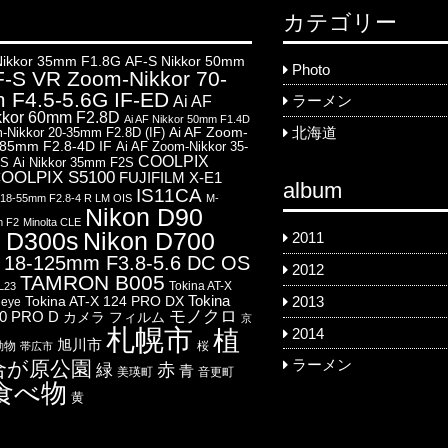
カテゴリー
Nikkor 35mm F1.8G
AF-S Nikkor 50mm
Photo
-S VR Zoom-Nikkor 70-
 F4.5-5.6G IF-ED
Ai AF
ラーメン
kkor 60mm F2.8D
Ai AF Nikkor 50mm F1.4D
Ai AF Zoom-
-Nikkor 20-35mm F2.8D (IF)
北海道
-85mm F2.8-4D IF
Ai AF Zoom-Nikkor 35-
COOLPIX
8S
Ai Nikkor 35mm F2S
OOLPIX S5100
FUJIFILM X-E1
album
IS11CA
8-55mm F2.8-4 R LM OIS
M-
Nikon D90
m F2
Minolta CLE
 D300s
Nikon D700
2011
18-125mm F3.8-5.6 DC OS
2012
TAMRON B005
Tokina AT-X
L23
Tokina
Tokina AT-X 124 PRO DX
2013
heye
モノクロ
00 PRO D
カメラ
フィルム
京
札幌市
2014
植
旭川市
動物
桜
帯広市
合が原公園
ラーメン
赤
緑
青
美瑛町
音更町
食べ物
黄