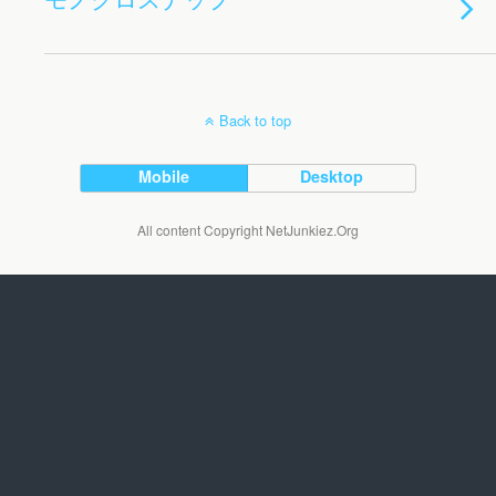
Back to top
Mobile
Desktop
All content Copyright NetJunkiez.Org