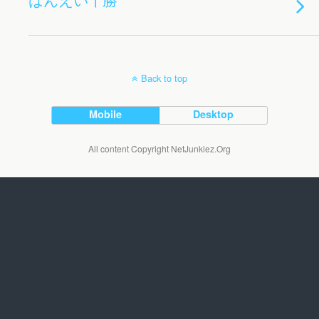
Back to top
Mobile
Desktop
All content Copyright NetJunkiez.Org