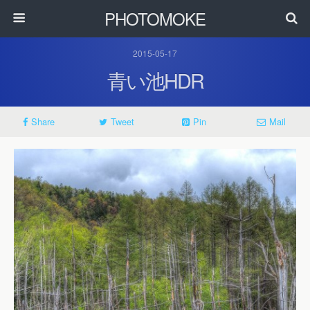
PHOTOMOKE
2015-05-17
青い池HDR
Share
Tweet
Pin
Mail