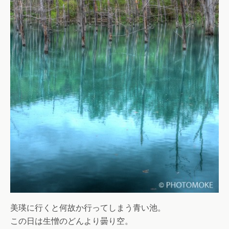
美瑛に行くと何故か行ってしまう青い池。
この日は生憎のどんより曇り空。