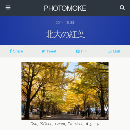
PHOTOMOKE
2014-10-23
北大の紅葉
Share
Tweet
Pin
Mail
D90, ISO200, 17mm, F4, 1/500, Aモード